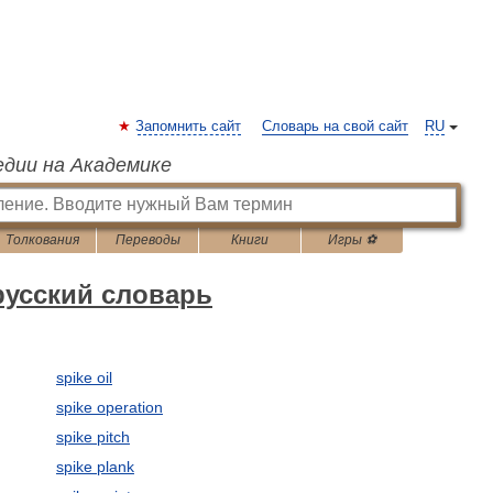
Запомнить сайт
Словарь на свой сайт
RU
едии на Академике
Толкования
Переводы
Книги
Игры ⚽
русский словарь
spike oil
spike operation
spike pitch
spike plank