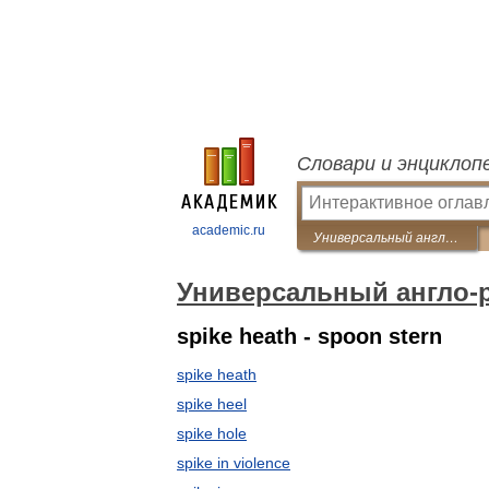
Словари и энциклоп
academic.ru
Универсальный англо-русский словарь
Универсальный англо-
spike heath - spoon stern
spike heath
spike heel
spike hole
spike in violence