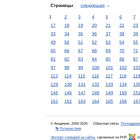
Страницы
следующая
→
1
2
3
4
5
6
7
17
18
19
20
21
22
23
33
34
35
36
37
38
39
49
50
51
52
53
54
55
65
66
67
68
69
70
71
81
82
83
84
85
86
87
97
98
99
100
101
102
10
113
114
115
116
117
118
11
129
130
131
132
133
134
13
145
146
147
148
149
150
15
161
162
163
164
165
166
16
© Академик, 2000-2026
Обратная связь:
Техподдерж
👣 Путешествия
Экспорт словарей на сайты
, сделанные на PHP,
Jo